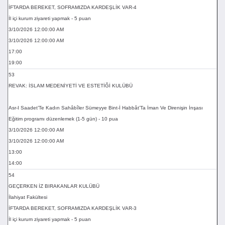
İFTARDA BEREKET, SOFRAMIZDA KARDEŞLİK VAR-4
İl içi kurum ziyareti yapmak - 5 puan
3/10/2026 12:00:00 AM
3/10/2026 12:00:00 AM
17:00
19:00
53
REVAK: İSLAM MEDENİYETİ VE ESTETİĞİ KULÜBÜ
Asr-I Saadet’Te Kadın Sahâbîler Sümeyye Bint-İ Habbât’Ta İman Ve Direnişin İnşası
Eğitim programı düzenlemek (1-5 gün) - 10 pua
3/10/2026 12:00:00 AM
3/10/2026 12:00:00 AM
13:00
14:00
54
GEÇERKEN İZ BIRAKANLAR KULÜBÜ
İlahiyat Fakültesi
İFTARDA BEREKET, SOFRAMIZDA KARDEŞLİK VAR-3
İl içi kurum ziyareti yapmak - 5 puan