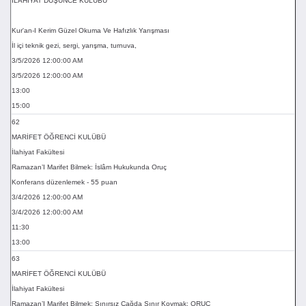
İLAHİYAT DÜŞÜNCE KULÜBÜ
Kur'an-I Kerim Güzel Okuma Ve Hafızlık Yarışması
İl içi teknik gezi, sergi, yarışma, turnuva,
3/5/2026 12:00:00 AM
3/5/2026 12:00:00 AM
13:00
15:00
62
MARİFET ÖĞRENCİ KULÜBÜ
İlahiyat Fakültesi
Ramazan’I Marifet Bilmek: İslâm Hukukunda Oruç
Konferans düzenlemek - 55 puan
3/4/2026 12:00:00 AM
3/4/2026 12:00:00 AM
11:30
13:00
63
MARİFET ÖĞRENCİ KULÜBÜ
İlahiyat Fakültesi
Ramazan’I Marifet Bilmek: Sınırsız Çağda Sınır Koymak: ORUÇ