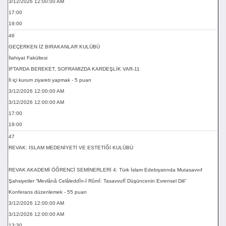
3/12/2026 12:00:00 AM
17:00
19:00
46
GEÇERKEN İZ BIRAKANLAR KULÜBÜ
İlahiyat Fakültesi
İFTARDA BEREKET, SOFRAMIZDA KARDEŞLİK VAR-11
İl içi kurum ziyareti yapmak - 5 puan
3/12/2026 12:00:00 AM
3/12/2026 12:00:00 AM
17:00
19:00
47
REVAK: İSLAM MEDENİYETİ VE ESTETİĞİ KULÜBÜ
REVAK AKADEMİ ÖĞRENCİ SEMİNERLERİ 4: Türk İslam Edebiyatında Mutasavvıf
Şahsiyetler “Mevlânâ Celâleddîn-İ Rûmî: Tasavvufî Düşüncenin Evrensel Dili”
Konferans düzenlemek - 55 puan
3/12/2026 12:00:00 AM
3/12/2026 12:00:00 AM
13:30