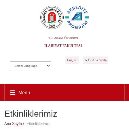
T.C. Amasya Üniversitesi
İLAHIYAT FAKÜLTESI
English
A.Ü. Ana Sayfa
Menu
Etkinliklerimiz
Ana Sayfa /
Etkinliklerimiz