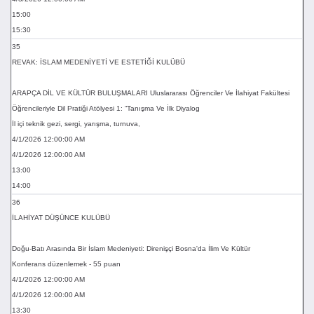
15:00
15:30
35
REVAK: İSLAM MEDENİYETİ VE ESTETİĞİ KULÜBÜ
ARAPÇA DİL VE KÜLTÜR BULUŞMALARI Uluslararası Öğrenciler Ve İlahiyat Fakültesi
Öğrencileriyle Dil Pratiği Atölyesi 1: “Tanışma Ve İlk Diyalog
İl içi teknik gezi, sergi, yarışma, turnuva,
4/1/2026 12:00:00 AM
4/1/2026 12:00:00 AM
13:00
14:00
36
İLAHİYAT DÜŞÜNCE KULÜBÜ
Doğu-Batı Arasında Bir İslam Medeniyeti: Direnişçi Bosna'da İlim Ve Kültür
Konferans düzenlemek - 55 puan
4/1/2026 12:00:00 AM
4/1/2026 12:00:00 AM
13:30