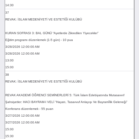
14:30
37
REVAK: İSLAM MEDENİYETİ VE ESTETİĞİ KULÜBÜ
KURAN SOFRASI 3: BAL GÜNÜ “Ayetlerde Zikredilen Yiyecekler”
Eğitim programı düzenlemek (1-5 gün) - 10 pua
3/28/2026 12:00:00 AM
3/28/2026 12:00:00 AM
13:00
15:00
38
REVAK: İSLAM MEDENİYETİ VE ESTETİĞİ KULÜBÜ
REVAK AKADEMİ ÖĞRENCİ SEMİNERLERİ 5: Türk İslam Edebiyatında Mutasavvıf
Şahsiyetler: HACI BAYRAM-I VELİ “Hayatı, Tasavvuf Anlayışı Ve Bayramîlik Geleneği”
Konferans düzenlemek - 55 puan
3/27/2026 12:00:00 AM
3/27/2026 12:00:00 AM
15:00
15:30