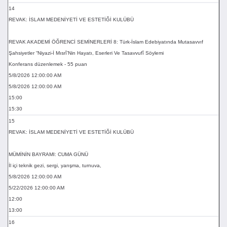
14
REVAK: İSLAM MEDENİYETİ VE ESTETİĞİ KULÜBÜ
REVAK AKADEMİ ÖĞRENCİ SEMİNERLERİ 8: Türk-İslam Edebiyatında Mutasavvıf
Şahsiyetler “Niyazi-İ Mısrî’Nin Hayatı, Eserleri Ve Tasavvufî Söylemi
Konferans düzenlemek - 55 puan
5/8/2026 12:00:00 AM
5/8/2026 12:00:00 AM
15:00
15:30
15
REVAK: İSLAM MEDENİYETİ VE ESTETİĞİ KULÜBÜ
MÜMİNİN BAYRAMI: CUMA GÜNÜ
İl içi teknik gezi, sergi, yarışma, turnuva,
5/8/2026 12:00:00 AM
5/22/2026 12:00:00 AM
12:00
13:00
16