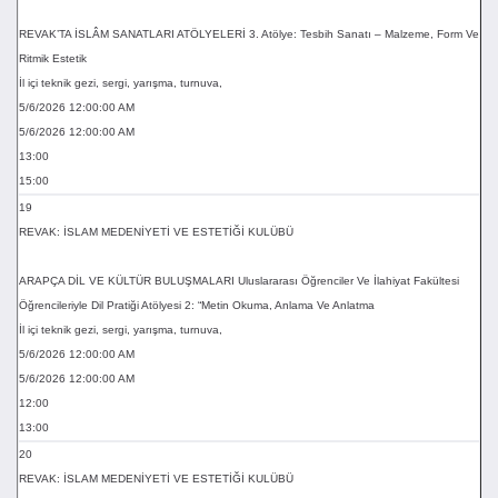
REVAK’TA İSLÂM SANATLARI ATÖLYELERİ 3. Atölye: Tesbih Sanatı – Malzeme, Form Ve
Ritmik Estetik
İl içi teknik gezi, sergi, yarışma, turnuva,
5/6/2026 12:00:00 AM
5/6/2026 12:00:00 AM
13:00
15:00
19
REVAK: İSLAM MEDENİYETİ VE ESTETİĞİ KULÜBÜ
ARAPÇA DİL VE KÜLTÜR BULUŞMALARI Uluslararası Öğrenciler Ve İlahiyat Fakültesi
Öğrencileriyle Dil Pratiği Atölyesi 2: “Metin Okuma, Anlama Ve Anlatma
İl içi teknik gezi, sergi, yarışma, turnuva,
5/6/2026 12:00:00 AM
5/6/2026 12:00:00 AM
12:00
13:00
20
REVAK: İSLAM MEDENİYETİ VE ESTETİĞİ KULÜBÜ