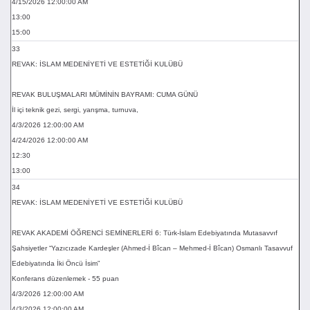
4/15/2026 12:00:00 AM
13:00
15:00
33
REVAK: İSLAM MEDENİYETİ VE ESTETİĞİ KULÜBÜ
REVAK BULUŞMALARI MÜMİNİN BAYRAMI: CUMA GÜNÜ
İl içi teknik gezi, sergi, yarışma, turnuva,
4/3/2026 12:00:00 AM
4/24/2026 12:00:00 AM
12:30
13:00
34
REVAK: İSLAM MEDENİYETİ VE ESTETİĞİ KULÜBÜ
REVAK AKADEMİ ÖĞRENCİ SEMİNERLERİ 6: Türk-İslam Edebiyatında Mutasavvıf
Şahsiyetler “Yazıcızade Kardeşler (Ahmed-İ Bîcan – Mehmed-İ Bîcan) Osmanlı Tasavvuf
Edebiyatında İki Öncü İsim”
Konferans düzenlemek - 55 puan
4/3/2026 12:00:00 AM
4/3/2026 12:00:00 AM