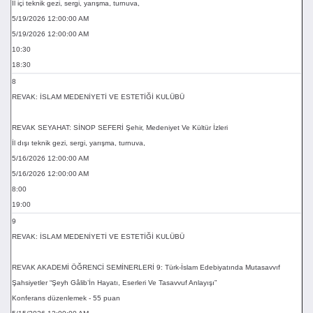
İl içi teknik gezi, sergi, yarışma, turnuva,
5/19/2026 12:00:00 AM
5/19/2026 12:00:00 AM
10:30
18:30
8
REVAK: İSLAM MEDENİYETİ VE ESTETİĞİ KULÜBÜ
REVAK SEYAHAT: SİNOP SEFERİ Şehir, Medeniyet Ve Kültür İzleri
İl dışı teknik gezi, sergi, yarışma, turnuva,
5/16/2026 12:00:00 AM
5/16/2026 12:00:00 AM
8:00
19:00
9
REVAK: İSLAM MEDENİYETİ VE ESTETİĞİ KULÜBÜ
REVAK AKADEMİ ÖĞRENCİ SEMİNERLERİ 9: Türk-İslam Edebiyatında Mutasavvıf
Şahsiyetler “Şeyh Gâlib’İn Hayatı, Eserleri Ve Tasavvuf Anlayışı”
Konferans düzenlemek - 55 puan