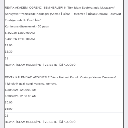
REVAK AKADEMİ ÖĞRENCİ SEMİNERLERİ 6: Türk-İslam Edebiyatında Mutasavvıf
Şahsiyetler “Yazıcızade Kardeşler (Ahmed-İ Bîcan – Mehmed-İ Bîcan) Osmanlı Tasavvuf
Edebiyatında İki Öncü İsim”
Konferans düzenlemek - 55 puan
5/4/2026 12:00:00 AM
5/4/2026 12:00:00 AM
12:00
12:30
21
REVAK: İSLAM MEDENİYETİ VE ESTETİĞİ KULÜBÜ
REVAK KALEM YAZI ATÖLYESİ 2 “Veda Hutbesi Konulu Oratoryo Yazma Denemesi”
İl içi teknik gezi, sergi, yarışma, turnuva,
4/30/2026 12:00:00 AM
4/30/2026 12:00:00 AM
15:00
16:00
22
REVAK: İSLAM MEDENİYETİ VE ESTETİĞİ KULÜBÜ