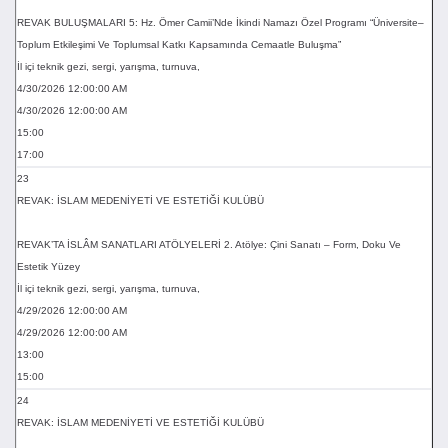
REVAK BULUŞMALARI 5: Hz. Ömer Camii’Nde İkindi Namazı Özel Programı “Üniversite–
Toplum Etkileşimi Ve Toplumsal Katkı Kapsamında Cemaatle Buluşma”
İl içi teknik gezi, sergi, yarışma, turnuva,
4/30/2026 12:00:00 AM
4/30/2026 12:00:00 AM
15:00
17:00
23
REVAK: İSLAM MEDENİYETİ VE ESTETİĞİ KULÜBÜ
REVAK’TA İSLÂM SANATLARI ATÖLYELERİ 2. Atölye: Çini Sanatı – Form, Doku Ve
Estetik Yüzey
İl içi teknik gezi, sergi, yarışma, turnuva,
4/29/2026 12:00:00 AM
4/29/2026 12:00:00 AM
13:00
15:00
24
REVAK: İSLAM MEDENİYETİ VE ESTETİĞİ KULÜBÜ