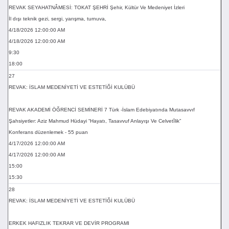
REVAK SEYAHATNÂMESİ: TOKAT ŞEHRİ Şehir, Kültür Ve Medeniyet İzleri
İl dışı teknik gezi, sergi, yarışma, turnuva,
4/18/2026 12:00:00 AM
4/18/2026 12:00:00 AM
9:30
18:00
27
REVAK: İSLAM MEDENİYETİ VE ESTETİĞİ KULÜBÜ
REVAK AKADEMİ ÖĞRENCİ SEMİNERİ 7 Türk -İslam Edebiyatında Mutasavvıf
Şahsiyetler: Aziz Mahmud Hüdayi “Hayatı, Tasavvuf Anlayışı Ve Celvetîlik”
Konferans düzenlemek - 55 puan
4/17/2026 12:00:00 AM
4/17/2026 12:00:00 AM
15:00
15:30
28
REVAK: İSLAM MEDENİYETİ VE ESTETİĞİ KULÜBÜ
ERKEK HAFIZLIK TEKRAR VE DEVİR PROGRAMI