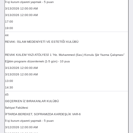
İl içi kurum ziyareti yapmak - 5 puan
3/13/2026 12:00:00 AM
3/13/2026 12:00:00 AM
17:00
19:00
44
REVAK: İSLAM MEDENİYETİ VE ESTETİĞİ KULÜBÜ
REVAK KALEM YAZI ATÖLYESİ 1 “Hz. Muhammed (Sav.) Konulu Şiir Yazma Çalışması”
Eğitim programı düzenlemek (1-5 gün) - 10 pua
3/13/2026 12:00:00 AM
3/13/2026 12:00:00 AM
13:00
14:30
45
GEÇERKEN İZ BIRAKANLAR KULÜBÜ
İlahiyat Fakültesi
İFTARDA BEREKET, SOFRAMIZDA KARDEŞLİK VAR-6
İl içi kurum ziyareti yapmak - 5 puan
3/12/2026 12:00:00 AM