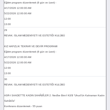
Eğitim programı düzenlemek (6 gün ve üzeri) -
4/17/2026 12:00:00 AM
5/22/2026 12:00:00 AM
12:00
13:00
29
REVAK: İSLAM MEDENİYETİ VE ESTETİĞİ KULÜBÜ
KIZ HAFIZLIK TEKRAR VE DEVİR PROGRAMI
Eğitim programı düzenlemek (6 gün ve üzeri) -
4/17/2026 12:00:00 AM
5/22/2026 12:00:00 AM
12:00
13:00
30
REVAK: İSLAM MEDENİYETİ VE ESTETİĞİ KULÜBÜ
ASR-I SAADET’TE KADIN SAHÂBÎLER 2: Nesîbe Bint-İ Kâ‘B “Uhud’Un Kahraman Kadın
Sahâbîsi”
Konferans düzenlemek - 55 puan