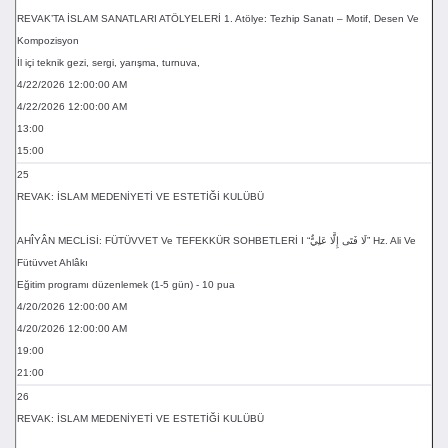
REVAK’TA İSLAM SANATLARI ATÖLYELERİ 1. Atölye: Tezhip Sanatı – Motif, Desen Ve
Kompozisyon
İl içi teknik gezi, sergi, yarışma, turnuva,
4/22/2026 12:00:00 AM
4/22/2026 12:00:00 AM
13:00
15:00
25
REVAK: İSLAM MEDENİYETİ VE ESTETİĞİ KULÜBÜ
AHÎYÂN MECLİSİ: FÜTÜVVET Ve TEFEKKÜR SOHBETLERİ I “لَا فَتَى إِلَّا عَلِيٌّ” Hz. Ali Ve
Fütüvvet Ahlâkı
Eğitim programı düzenlemek (1-5 gün) - 10 pua
4/20/2026 12:00:00 AM
4/20/2026 12:00:00 AM
19:00
21:00
26
REVAK: İSLAM MEDENİYETİ VE ESTETİĞİ KULÜBÜ