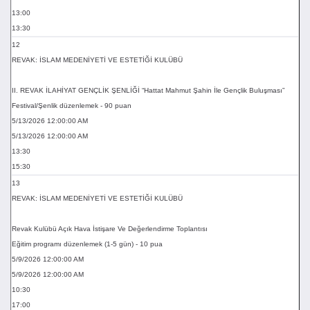
13:00
13:30
12
REVAK: İSLAM MEDENİYETİ VE ESTETİĞİ KULÜBÜ
II. REVAK İLAHİYAT GENÇLİK ŞENLİĞİ “Hattat Mahmut Şahin İle Gençlik Buluşması”
Festival/Şenlik düzenlemek - 90 puan
5/13/2026 12:00:00 AM
5/13/2026 12:00:00 AM
13:30
15:30
13
REVAK: İSLAM MEDENİYETİ VE ESTETİĞİ KULÜBÜ
Revak Kulübü Açık Hava İstişare Ve Değerlendirme Toplantısı
Eğitim programı düzenlemek (1-5 gün) - 10 pua
5/9/2026 12:00:00 AM
5/9/2026 12:00:00 AM
10:30
17:00