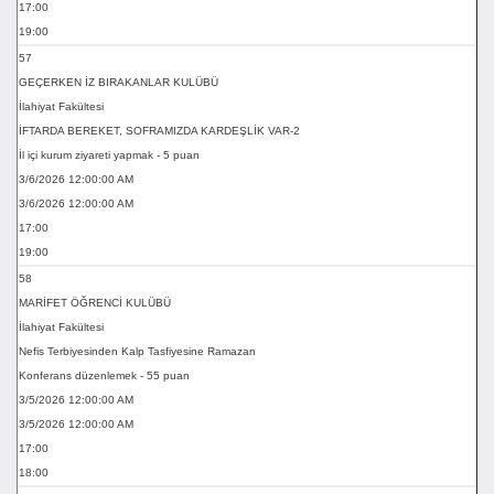
17:00
19:00
57
GEÇERKEN İZ BIRAKANLAR KULÜBÜ
İlahiyat Fakültesi
İFTARDA BEREKET, SOFRAMIZDA KARDEŞLİK VAR-2
İl içi kurum ziyareti yapmak - 5 puan
3/6/2026 12:00:00 AM
3/6/2026 12:00:00 AM
17:00
19:00
58
MARİFET ÖĞRENCİ KULÜBÜ
İlahiyat Fakültesi
Nefis Terbiyesinden Kalp Tasfiyesine Ramazan
Konferans düzenlemek - 55 puan
3/5/2026 12:00:00 AM
3/5/2026 12:00:00 AM
17:00
18:00