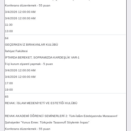
Konferans düzenlemek - 55 puan
3/4/2026 12:00:00 AM
3/4/2026 12:00:00 AM
11:30
13:00
64
GEÇERKEN İZ BIRAKANLAR KULÜBÜ
İlahiyat Fakültesi
İFTARDA BEREKET, SOFRAMIZDA KARDEŞLİK VAR-1
İl içi kurum ziyareti yapmak - 5 puan
3/4/2026 12:00:00 AM
3/4/2026 12:00:00 AM
17:00
19:00
65
REVAK: İSLAM MEDENİYETİ VE ESTETİĞİ KULÜBÜ
REVAK AKADEMİ ÖĞRENCİ SEMİNERLERİ 2: Türk-İslâm Edebiyatında Mutasavvıf
Şahsiyetler “Yunus Emre: Türkçede Tasavvufî Söylemin İnşası”
Konferans düzenlemek - 55 puan