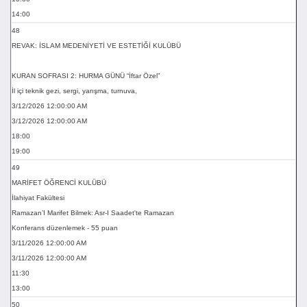
14:00
48
REVAK: İSLAM MEDENİYETİ VE ESTETİĞİ KULÜBÜ
KURAN SOFRASI 2: HURMA GÜNÜ “İftar Özel”
İl içi teknik gezi, sergi, yarışma, turnuva,
3/12/2026 12:00:00 AM
3/12/2026 12:00:00 AM
18:00
19:00
49
MARİFET ÖĞRENCİ KULÜBÜ
İlahiyat Fakültesi
Ramazan’I Marifet Bilmek: Asr-I Saadet'te Ramazan
Konferans düzenlemek - 55 puan
3/11/2026 12:00:00 AM
3/11/2026 12:00:00 AM
11:30
13:00
50