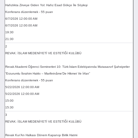
Hafızlıkta Zirveye Giden Yol: Hafız Esad Gökçe İle Söyleşi
Konferans düzenlemek - 55 puan
6/7/2026 12:00:00 AM
6/7/2026 12:00:00 AM
19:30
21:30
2
REVAK: İSLAM MEDENİYETİ VE ESTETİĞİ KULÜBÜ
Revak Akademi Öğrenci Seminerleri 10: Türk-İslam Edebiyatında Mutasavvıf Şahsiyetler
“Erzurumlu İbrahim Hakkı – Marifetnâme’De Hikmet Ve İrfan”
Konferans düzenlemek - 55 puan
5/22/2026 12:00:00 AM
5/22/2026 12:00:00 AM
15:00
15:30
3
REVAK: İSLAM MEDENİYETİ VE ESTETİĞİ KULÜBÜ
Revak Kur’An Halkası Dönem Kapanışı Birlik Hatmi