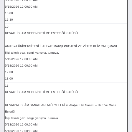
5/15/2026 12:00:00 AM
5/15/2026 12:00:00 AM
15:00
15:30
10
REVAK: İSLAM MEDENİYETİ VE ESTETİĞİ KULÜBÜ
AMASYA ÜNİVERSİTESİ İLAHİYAT MARŞI PROJESİ VE VİDEO KLİP ÇALIŞMASI
İl içi teknik gezi, sergi, yarışma, turnuva,
5/15/2026 12:00:00 AM
5/18/2026 12:00:00 AM
12:00
13:00
11
REVAK: İSLAM MEDENİYETİ VE ESTETİĞİ KULÜBÜ
REVAK’TA İSLÂM SANATLARI ATÖLYELERİ 4. Atölye: Hat Sanatı – Harf Ve Mânâ
Estetiği
İl içi teknik gezi, sergi, yarışma, turnuva,
5/13/2026 12:00:00 AM
5/13/2026 12:00:00 AM