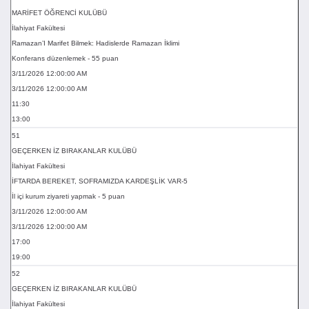
MARİFET ÖĞRENCİ KULÜBÜ
İlahiyat Fakültesi
Ramazan’I Marifet Bilmek: Hadislerde Ramazan İklimi
Konferans düzenlemek - 55 puan
3/11/2026 12:00:00 AM
3/11/2026 12:00:00 AM
11:30
13:00
51
GEÇERKEN İZ BIRAKANLAR KULÜBÜ
İlahiyat Fakültesi
İFTARDA BEREKET, SOFRAMIZDA KARDEŞLİK VAR-5
İl içi kurum ziyareti yapmak - 5 puan
3/11/2026 12:00:00 AM
3/11/2026 12:00:00 AM
17:00
19:00
52
GEÇERKEN İZ BIRAKANLAR KULÜBÜ
İlahiyat Fakültesi