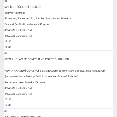
59
MARİFET ÖĞRENCİ KULÜBÜ
İlahiyat Fakültesi
Bir Hurma, Bir Yudum Su, Bin Bereket: Medine Usulü İftar
Festival/Şenlik düzenlemek - 90 puan
3/5/2026 12:00:00 AM
3/5/2026 12:00:00 AM
18:30
19:00
60
REVAK: İSLAM MEDENİYETİ VE ESTETİĞİ KULÜBÜ
REVAK AKADEMİ ÖĞRENCİ SEMİNERLERİ 3: Türk-İslâm Edebiyatında Mutasavvıf
Şahsiyetler “Hacı Bektaş-I Veli: Anadolu’Nun Manevî Rehberi”
Konferans düzenlemek - 55 puan
3/5/2026 12:00:00 AM
3/5/2026 12:00:00 AM
13:30
14:00
61