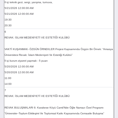
İl içi teknik gezi, sergi, yarışma, turnuva,
5/21/2026 12:00:00 AM
5/21/2026 12:00:00 AM
19:30
20:30
6
REVAK: İSLAM MEDENİYETİ VE ESTETİĞİ KULÜBÜ
VAKTİ KUŞANMAK- ÖZGÜN ÖRNEKLER Projesi Kapsamında Özgün Bir Örnek: “Amasya
Üniversitesi Revak: İslam Medeniyeti Ve Estetiği Kulübü”
İl içi kurum ziyareti yapmak - 5 puan
5/20/2026 12:00:00 AM
5/20/2026 12:00:00 AM
11:00
14:00
7
REVAK: İSLAM MEDENİYETİ VE ESTETİĞİ KULÜBÜ
REVAK BULUŞMALARI 6: Karakese Köyü Camii’Nde Öğle Namazı Özel Programı
“Üniversite–Toplum Etkileşimi Ve Toplumsal Katkı Kapsamında Cemaatle Buluşma”