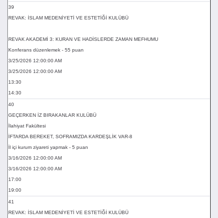
39
REVAK: İSLAM MEDENİYETİ VE ESTETİĞİ KULÜBÜ
REVAK AKADEMİ 3: KURAN VE HADİSLERDE ZAMAN MEFHUMU
Konferans düzenlemek - 55 puan
3/25/2026 12:00:00 AM
3/25/2026 12:00:00 AM
13:30
14:30
40
GEÇERKEN İZ BIRAKANLAR KULÜBÜ
İlahiyat Fakültesi
İFTARDA BEREKET, SOFRAMIZDA KARDEŞLİK VAR-8
İl içi kurum ziyareti yapmak - 5 puan
3/16/2026 12:00:00 AM
3/16/2026 12:00:00 AM
17:00
19:00
41
REVAK: İSLAM MEDENİYETİ VE ESTETİĞİ KULÜBÜ