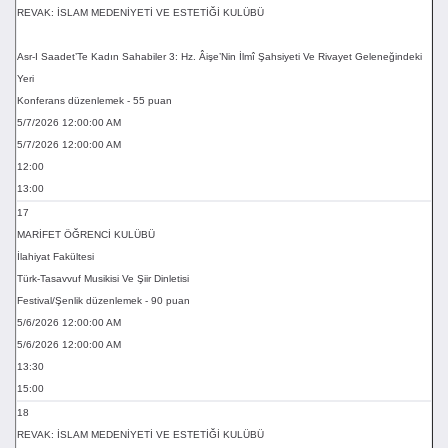
REVAK: İSLAM MEDENİYETİ VE ESTETİĞİ KULÜBÜ
Asr-I Saadet’Te Kadın Sahabiler 3: Hz. Âişe’Nin İlmî Şahsiyeti Ve Rivayet Geleneğindeki
Yeri
Konferans düzenlemek - 55 puan
5/7/2026 12:00:00 AM
5/7/2026 12:00:00 AM
12:00
13:00
17
MARİFET ÖĞRENCİ KULÜBÜ
İlahiyat Fakültesi
Türk-Tasavvuf Musikisi Ve Şiir Dinletisi
Festival/Şenlik düzenlemek - 90 puan
5/6/2026 12:00:00 AM
5/6/2026 12:00:00 AM
13:30
15:00
18
REVAK: İSLAM MEDENİYETİ VE ESTETİĞİ KULÜBÜ